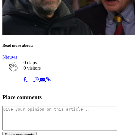
Read more about:
Nieuws
0
claps
0 visitors
Share
Share
Share
Share
Share
Place comments
on
on
on
via
link
Facebook
Twitter
Whatsapp
Mail
Place comments