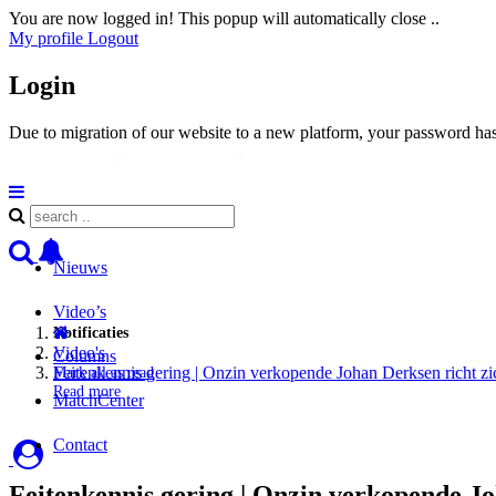
You are now logged in! This popup will automatically close ..
My profile
Logout
Login
Due to migration of our website to a new platform, your password has 
Nieuws
Video’s
Notificaties
Video's
Columns
Feitenkennis gering | Onzin verkopende Johan Derksen richt zi
Mark all as read
Read more
MatchCenter
Contact
Feitenkennis gering | Onzin verkopende Jo