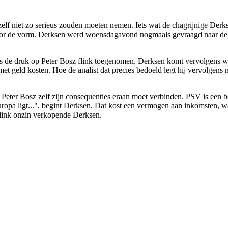
zelf niet zo serieus zouden moeten nemen. Iets wat de chagrijnige Derk
 voor de vorm. Derksen werd woensdagavond nogmaals gevraagd naar de
 de druk op Peter Bosz flink toegenomen. Derksen komt vervolgens woe
geld kosten. Hoe de analist dat precies bedoeld legt hij vervolgens ni
at Peter Bosz zelf zijn consequenties eraan moet verbinden. PSV is een 
t Europa ligt...", begint Derksen. Dat kost een vermogen aan inkomsten,
flink onzin verkopende Derksen.