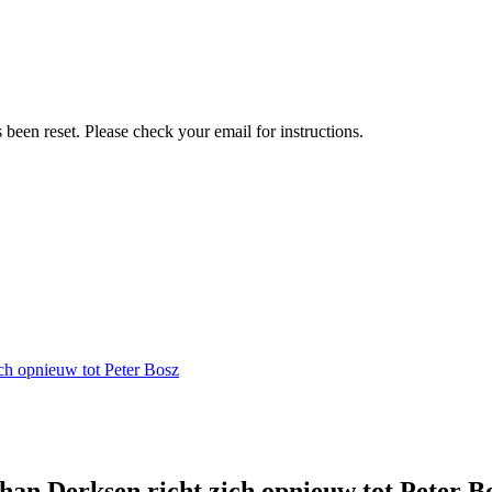
been reset. Please check your email for instructions.
ch opnieuw tot Peter Bosz
han Derksen richt zich opnieuw tot Peter B