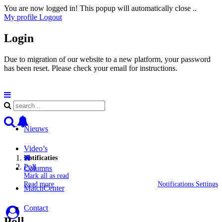
You are now logged in! This popup will automatically close ..
My profile
Logout
Login
Due to migration of our website to a new platform, your password
has been reset. Please check your email for instructions.
Nieuws
Video’s
Notificaties
Poll
Columns
Mark all as read
Read more
Notifications Settings
MatchCenter
Contact
Poll