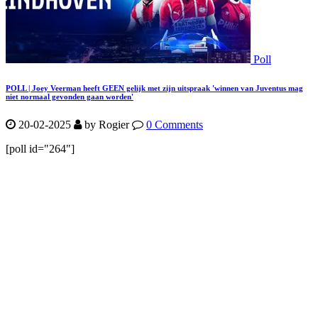
Poll
POLL | Joey Veerman heeft GEEN gelijk met zijn uitspraak 'winnen van Juventus mag
niet normaal gevonden gaan worden'
20-02-2025
by Rogier
0 Comments
[poll id="264"]