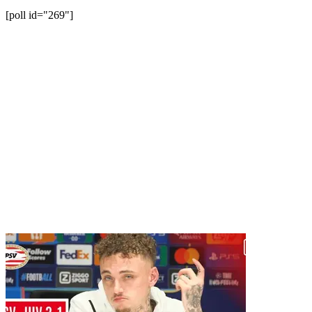
[poll id="269"]