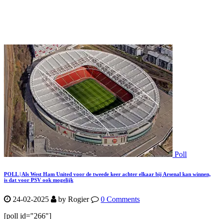
Poll
POLL | Als West Ham United voor de tweede keer achter elkaar bij Arsenal kan winnen,
is dat voor PSV ook mogelijk
24-02-2025
by Rogier
0 Comments
[poll id="266"]