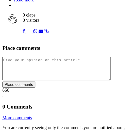
0
claps
0 visitors
Share
Share
Share
Share
Share
Place comments
on
on
on
via
link
Facebook
Twitter
Whatsapp
Mail
Place comments
666
.
0
Comments
More comments
You are currently seeing only the comments you are notified about,