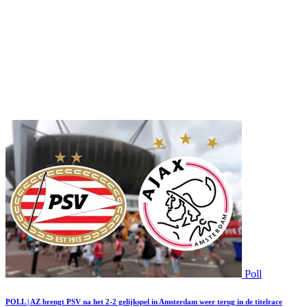
Poll
POLL | AZ brengt PSV na het 2-2 gelijkspel in Amsterdam weer terug in de titelrace