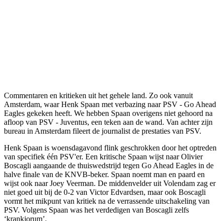
Commentaren en kritieken uit het gehele land. Zo ook vanuit
Amsterdam, waar Henk Spaan met verbazing naar PSV - Go Ahead
Eagles gekeken heeft. We hebben Spaan overigens niet gehoord na
afloop van PSV - Juventus, een teken aan de wand. Van achter zijn
bureau in Amsterdam fileert de journalist de prestaties van PSV.
Henk Spaan is woensdagavond flink geschrokken door het optreden
van specifiek één PSV'er. Een kritische Spaan wijst naar Olivier
Boscagli aangaande de thuiswedstrijd tegen Go Ahead Eagles in de
halve finale van de KNVB-beker. Spaan noemt man en paard en
wijst ook naar Joey Veerman. De middenvelder uit Volendam zag er
niet goed uit bij de 0-2 van Victor Edvardsen, maar ook Boscagli
vormt het mikpunt van kritiek na de verrassende uitschakeling van
PSV. Volgens Spaan was het verdedigen van Boscagli zelfs
‘krankjorum’.