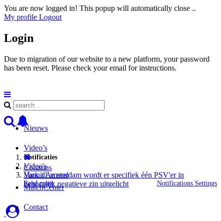
You are now logged in! This popup will automatically close ..
My profile
Logout
Login
Due to migration of our website to a new platform, your password
has been reset. Please check your email for instructions.
Nieuws
Video’s
Notificaties
Video's
Columns
Vanuit Amsterdam wordt er specifiek één PSV'er in
Mark all as read
Read more
Notifications Settings
behoorlijk negatieve zin uitgelicht
MatchCenter
Contact