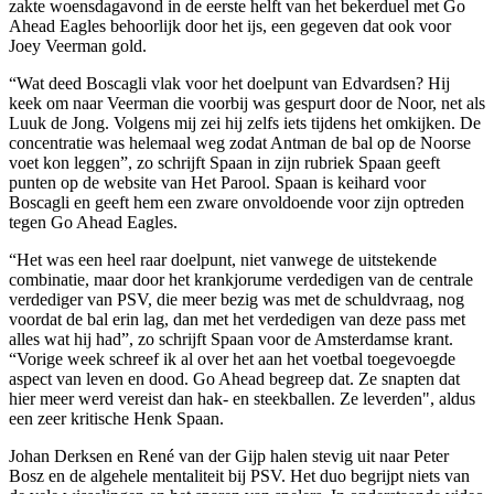
zakte woensdagavond in de eerste helft van het bekerduel met Go
Ahead Eagles behoorlijk door het ijs, een gegeven dat ook voor
Joey Veerman gold.
“Wat deed Boscagli vlak voor het doelpunt van Edvardsen? Hij
keek om naar Veerman die voorbij was gespurt door de Noor, net als
Luuk de Jong. Volgens mij zei hij zelfs iets tijdens het omkijken. De
concentratie was helemaal weg zodat Antman de bal op de Noorse
voet kon leggen”, zo schrijft Spaan in zijn rubriek Spaan geeft
punten op de website van Het Parool. Spaan is keihard voor
Boscagli en geeft hem een zware onvoldoende voor zijn optreden
tegen Go Ahead Eagles.
“Het was een heel raar doelpunt, niet vanwege de uitstekende
combinatie, maar door het krankjorume verdedigen van de centrale
verdediger van PSV, die meer bezig was met de schuldvraag, nog
voordat de bal erin lag, dan met het verdedigen van deze pass met
alles wat hij had”, zo schrijft Spaan voor de Amsterdamse krant.
“Vorige week schreef ik al over het aan het voetbal toegevoegde
aspect van leven en dood. Go Ahead begreep dat. Ze snapten dat
hier meer werd vereist dan hak- en steekballen. Ze leverden", aldus
een zeer kritische Henk Spaan.
Johan Derksen en René van der Gijp halen stevig uit naar Peter
Bosz en de algehele mentaliteit bij PSV. Het duo begrijpt niets van